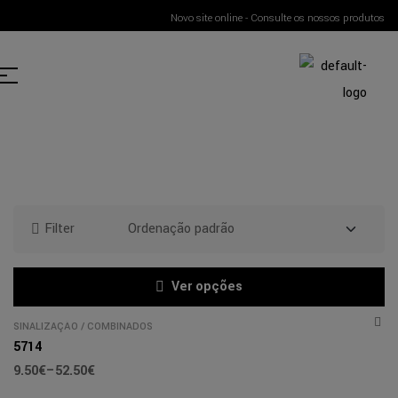
Novo site online - Consulte os nossos produtos
Filter
Ver opções
SINALIZAÇÃO
/
COMBINADOS
5714
9.50
€
–
52.50
€