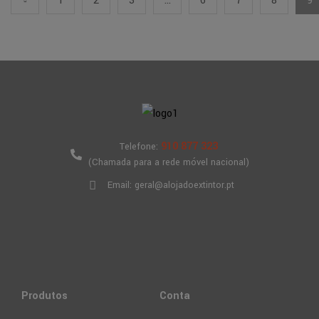
1
2
3
…
6
7
8
9
910 877 323
Telefone:
(Chamada para a rede móvel nacional)
Email: geral@alojadoextintor.pt
Produtos
Conta