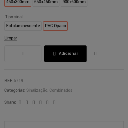
450x300mm
650x450mm
900x600mm
Tipo sinal
Fotoluminescente
PVC Opaco
Limpar
Adicionar
REF:
5719
Categorias:
Sinalização
,
Combinados
Share:
Facebook
Twitter
Linkedin
Google+
Pinterest
Email