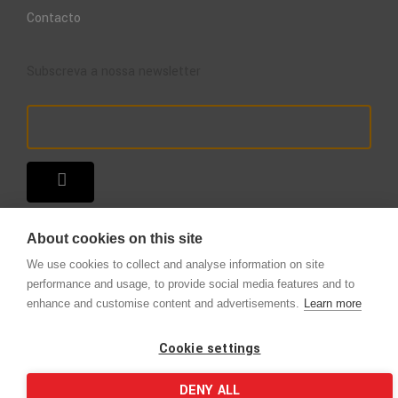
Contacto
Subscreva a nossa newsletter
About cookies on this site
We use cookies to collect and analyse information on site
performance and usage, to provide social media features and to
enhance and customise content and advertisements.
Learn more
Copyright © 2025 – A Loja do Extintor
.
Todos os direitos reservados.
Cookie settings
DENY ALL