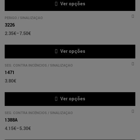
Ver opções
PERIGO
/
SINALIZAÇÃO
3226
2.35
€
–
7.50
€
Ver opções
SEG. CONTRA INCÊNCIOS
/
SINALIZAÇÃO
1471
3.80
€
Ver opções
SEG. CONTRA INCÊNCIOS
/
SINALIZAÇÃO
1388A
4.15
€
–
5.30
€