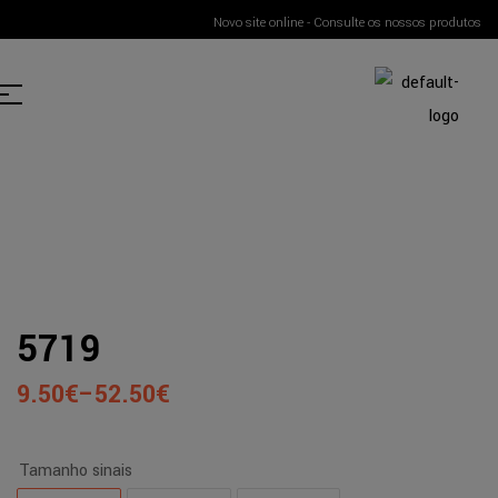
Novo site online - Consulte os nossos produtos
5719
9.50
€
–
52.50
€
Tamanho sinais