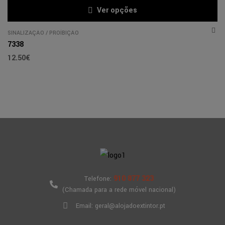
Ver opções
SINALIZAÇÃO
/
PROÍBIÇÃO
7338
12.50
€
910 877 323
Telefone:
(Chamada para a rede móvel nacional)
Email: geral@alojadoextintor.pt