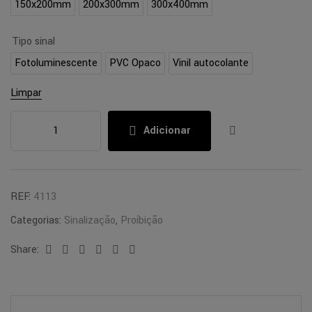
150x200mm
200x300mm
300x400mm
Tipo sinal
Fotoluminescente
PVC Opaco
Vinil autocolante
Limpar
Adicionar
REF:
4113
Categorias:
Sinalização
,
Proíbição
Share:
Facebook
Twitter
Linkedin
Google+
Pinterest
Email