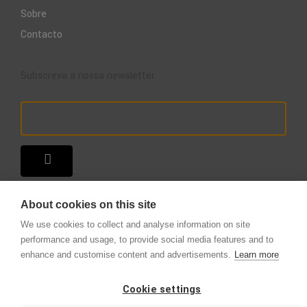
Sobre
Contacto
Subscreva a nossa newsletter
About cookies on this site
We use cookies to collect and analyse information on site
performance and usage, to provide social media features and to
enhance and customise content and advertisements.
Learn more
Copyright © 2025 – A Loja do Extintor
.
Todos os direitos reservados.
Cookie settings