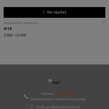
Ver opções
SINALIZAÇÃO
/
PROÍBIÇÃO
4118
3.00
€
–
16.00
€
910 877 323
Telefone:
(Chamada para a rede móvel nacional)
Email: geral@alojadoextintor.pt