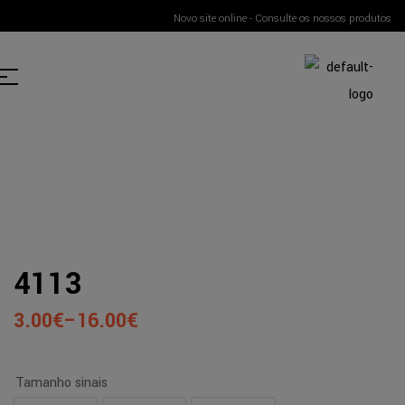
Novo site online - Consulte os nossos produtos
4113
3.00
€
–
16.00
€
Tamanho sinais