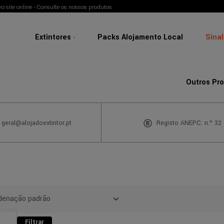
o site online - Consulte os nossos produtos
Extintores
Packs Alojamento Local
Sina
Outros Pr
 geral@alojadoextintor.pt
Registo ANEPC: n.º 32
Filtrar