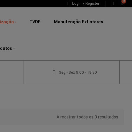
0
Login / Register
lização
TVDE
Manutenção Extintores
odutos
Seg - Sex 9:00 - 18:30
A mostrar todos os 3 resultados