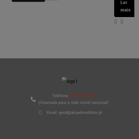
Ler
mais
910 877 323
Telefone:
(Chamada para a rede móvel nacional)
Email: geral@alojadoextintor.pt