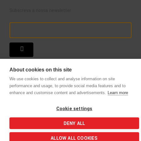
Subscreva a nossa newsletter
About cookies on this site
We use cookies to collect and analyse information on site
performance and usage, to provide social media features and to
enhance and customise content and advertisements.
Learn more
Copyright © 2025 – A Loja do Extintor
.
Todos os direitos reservados.
Cookie settings
DENY ALL
ALLOW ALL COOKIES