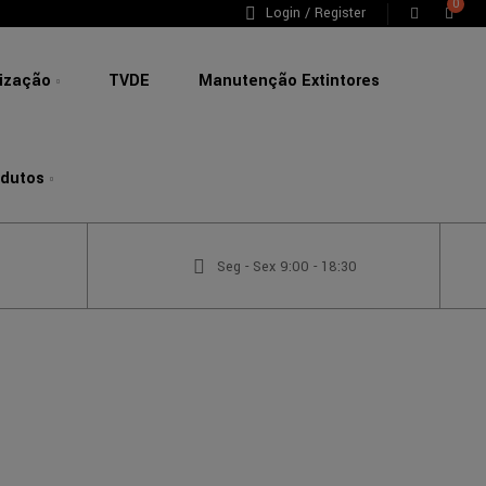
0
Login / Register
lização
TVDE
Manutenção Extintores
odutos
Seg - Sex 9:00 - 18:30