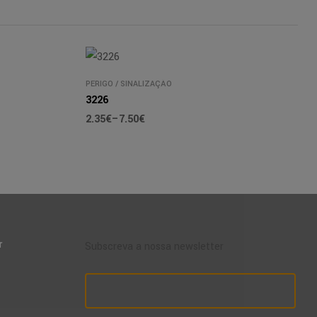
PERIGO
/
SINALIZAÇÃO
3226
2.35
€
–
7.50
€
r
Subscreva a nossa newsletter