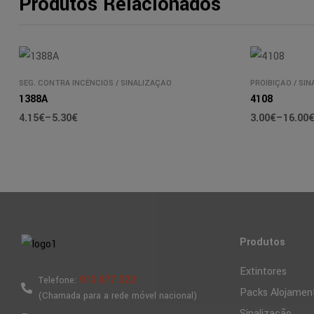
Produtos Relacionados
SEG. CONTRA INCÊNCIOS
/
SINALIZAÇÃO
PROÍBIÇÃO
/
SIN
1388A
4108
4.15
€
–
5.30
€
3.00
€
–
16.00
Produtos
Extintores
910 877 323
Telefone:
Packs Alojamen
(Chamada para a rede móvel nacional)
Sinalização