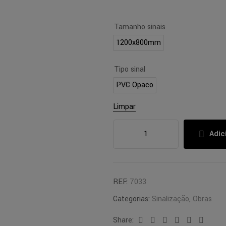
Tamanho sinais
1200x800mm
Tipo sinal
PVC Opaco
Limpar
Adic
REF:
7033
Categorias:
Sinalização
,
Obras
Share:
Facebook
Twitter
Linkedin
Google+
Pinterest
Email