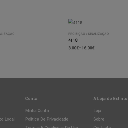
ALIZAÇÃO
PROÍBIÇÃO
/
SINALIZAÇÃO
4118
€
3.00
€
–
16.00
€
Conta
A Loja do Extinto
Minha Conta
Loja
to Local
Política De Privacidade
Sobre
Termos E Condições De Uso
Contacto