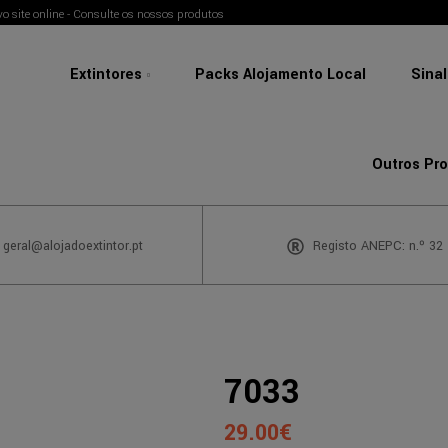
o site online - Consulte os nossos produtos
Extintores
Packs Alojamento Local
Sina
Outros Pr
 geral@alojadoextintor.pt
Registo ANEPC: n.º 32
7033
29.00
€