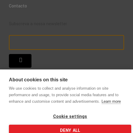
Contacto
Subscreva a nossa newsletter
About cookies on this site
We use cookies to collect and analyse information on site
performance and usage, to provide social media features and to
enhance and customise content and advertisements.
Learn more
Copyright © 2025 – A Loja do Extintor
.
Todos os direitos reservados.
Cookie settings
DENY ALL