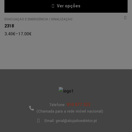
Ver opções
EVACUAÇÃO E EMERGÊNCIA
/
SINALIZAÇÃO
2318
3.40
€
–
17.00
€
910 877 323
Telefone:
(Chamada para a rede móvel nacional)
Email: geral@alojadoextintor.pt