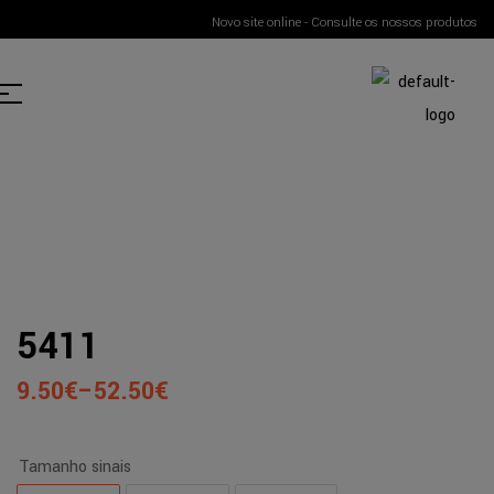
Novo site online - Consulte os nossos produtos
5411
9.50
€
–
52.50
€
Tamanho sinais