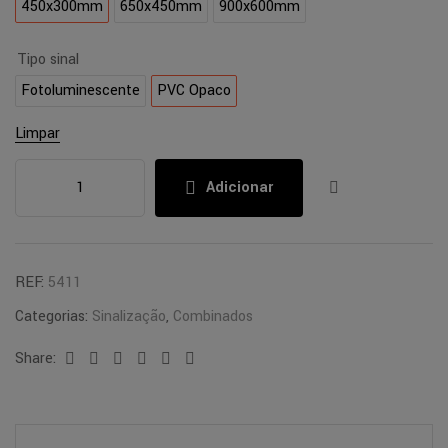
450x300mm
650x450mm
900x600mm
Tipo sinal
Fotoluminescente
PVC Opaco
Limpar
Adicionar
REF:
5411
Categorias:
Sinalização
,
Combinados
Share:
Facebook
Twitter
Linkedin
Google+
Pinterest
Email