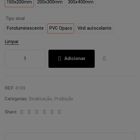
150x200mm
200x300mm
300x400mm
Tipo sinal
Fotoluminescente
PVC Opaco
Vinil autocolante
Limpar
Adicionar
REF:
4109
Categorias:
Sinalização
,
Proíbição
Share:
Facebook
Twitter
Linkedin
Google+
Pinterest
Email