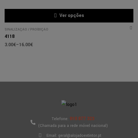
Ver opções
SINALIZAÇÃO
/
PROÍBIÇÃO
4118
3.00
€
–
16.00
€
910 877 323
Telefone:
(Chamada para a rede móvel nacional)
Email: geral@alojadoextintor.pt