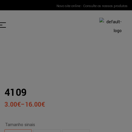
Novo site online - Consulte os nossos produtos
4109
3.00
€
–
16.00
€
Tamanho sinais