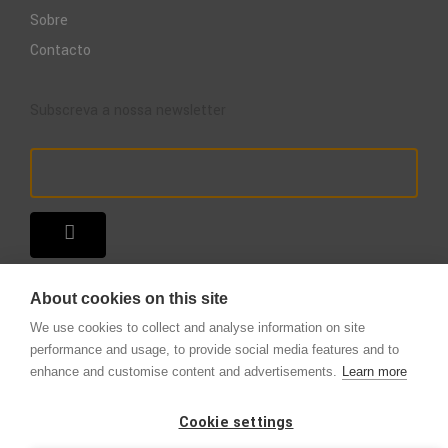
Sobre
Contacto
Subscreva a nossa newsletter
About cookies on this site
We use cookies to collect and analyse information on site
performance and usage, to provide social media features and to
enhance and customise content and advertisements.
Learn more
Copyright © 2025 – A Loja do Extintor
.
Todos os direitos reservados.
Cookie settings