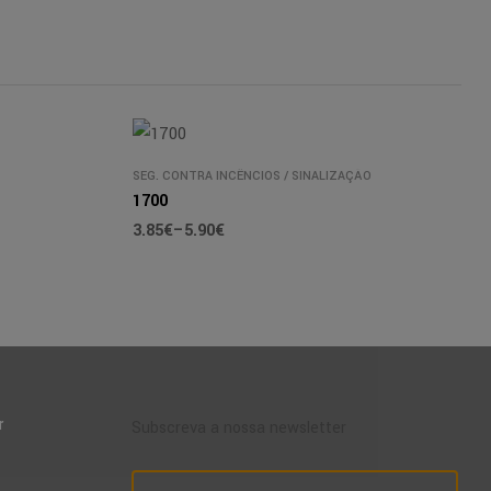
SEG. CONTRA INCÊNCIOS
/
SINALIZAÇÃO
1700
3.85
€
–
5.90
€
r
Subscreva a nossa newsletter