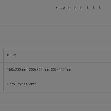
Share:
Facebook
Twitter
Linkedin
Google+
Pinterest
Email
0.1 kg
150x200mm, 200x300mm, 300x400mm
Fotoluminescente