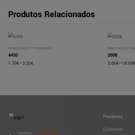
Produtos Relacionados
SINALIZAÇÃO
/
PROÍBIÇÃO
EVACUAÇÃO E E
4450
2008
1.70
€
–
3.25
€
3.05
€
–
18.50
Produtos
Extintores
910 877 323
Telefone: