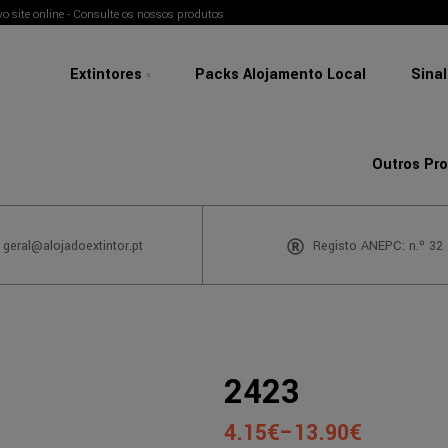
o site online - Consulte os nossos produtos
Extintores
Packs Alojamento Local
Sina
Outros Pr
 geral@alojadoextintor.pt
Registo ANEPC: n.º 32
2423
4.15
€
–
13.90
€