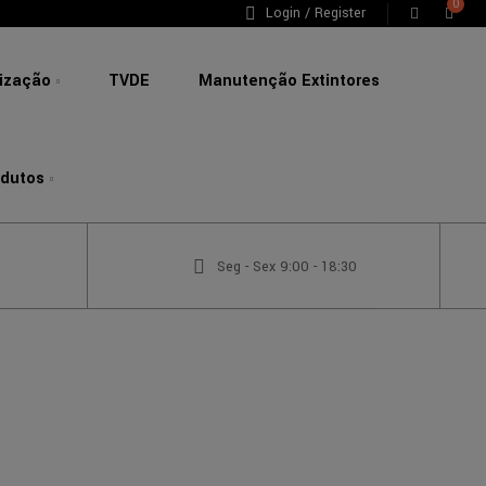
0
Login / Register
lização
TVDE
Manutenção Extintores
odutos
Seg - Sex 9:00 - 18:30