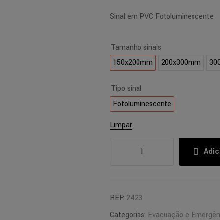
Sinal em PVC Fotoluminescente
Tamanho sinais
150x200mm
200x300mm
30
Tipo sinal
Fotoluminescente
Limpar
Adic
REF:
2423
Categorias:
Evacuação e Emergên