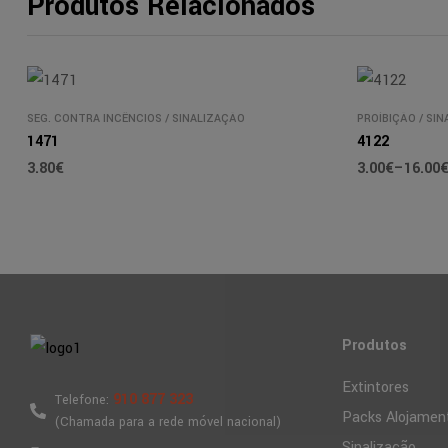
Produtos Relacionados
SEG. CONTRA INCÊNCIOS
/
SINALIZAÇÃO
PROÍBIÇÃO
/
SIN
1471
4122
3.80
€
3.00
€
–
16.00
Produtos
Extintores
910 877 323
Telefone:
Packs Alojamen
(Chamada para a rede móvel nacional)
Sinalização