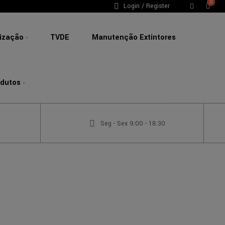
0
Login / Register
lização
TVDE
Manutenção Extintores
odutos
Seg - Sex 9:00 - 18:30