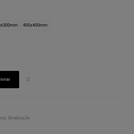
0x300mm
400x400mm
ionar
cia
,
Sinalização