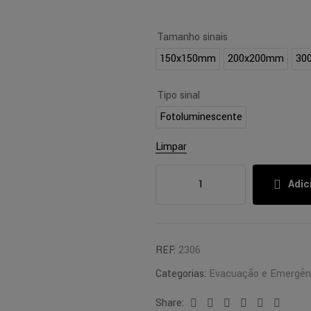
Tamanho sinais
150x150mm
200x200mm
30
Tipo sinal
Fotoluminescente
Limpar
Adic
REF:
2306
Categorias:
Evacuação e Emergên
Share:
Facebook
Twitter
Linkedin
Google+
Pinterest
Email