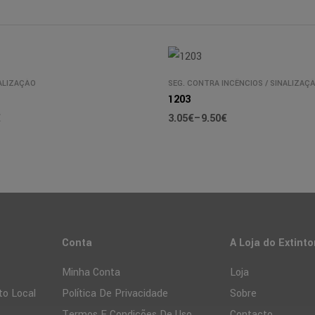
ALIZAÇÃO
SEG. CONTRA INCÊNCIOS
/
SINALIZAÇ
1203
€
3.05
€
–
9.50
€
Conta
A Loja do Extinto
Minha Conta
Loja
to Local
Política De Privacidade
Sobre
Termos E Condições De Uso
Contacto