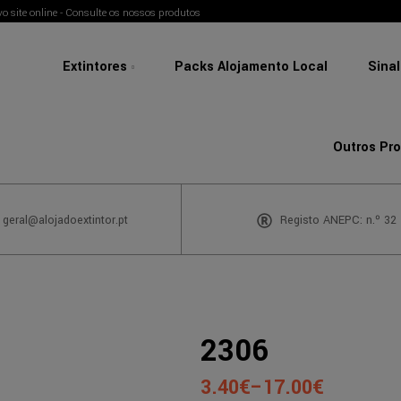
o site online - Consulte os nossos produtos
Extintores
Packs Alojamento Local
Sina
Outros Pr
 geral@alojadoextintor.pt
Registo ANEPC: n.º 32
2306
3.40
€
–
17.00
€