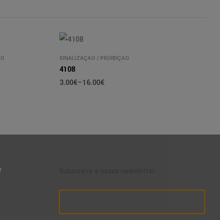
ÃO
SINALIZAÇÃO
/
PROÍBIÇÃO
4108
3.00
€
–
16.00
€
r
Subscreva a nossa newsletter