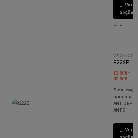
Ver
opções
VÍRICA / COVID
- PT/EN
/
8222E
SINALIZAÇÃO
/
FITAS
12.50
€
–
ANTIDERRAPA
ES
32.50
€
Sinalizaçã
para chão
ANTIDERR
ANTE
Ver
opções