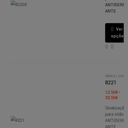
ANTIDERR
ANTE
Ver
opções
VÍRICA / COVID
/
SINALIZAÇÃO
8221
FITAS
ANTIDERRAPA
12.50
€
–
ES
32.50
€
Sinalização
para chão
ANTIDERR
ANTE