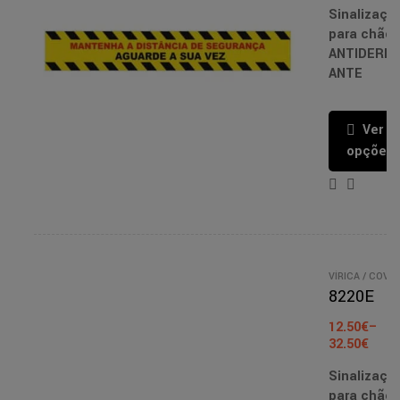
Sinalizaçã
para chão
ANTIDERR
ANTE
Ver
opções
VÍRICA / COVID
- PT/EN
/
8220E
SINALIZAÇÃO
/
FITAS
12.50
€
–
ANTIDERRAPA
ES
32.50
€
Sinalizaçã
para chão