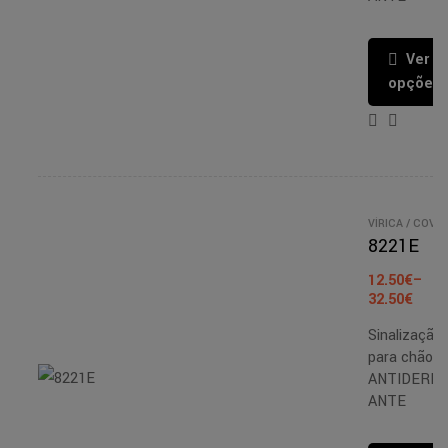
Ver
opções
VÍRICA / COVID
- PT/EN
/
8221E
SINALIZAÇÃO
/
FITAS
12.50
€
–
ANTIDERRAPA
ES
32.50
€
Sinalização
para chão
ANTIDERR
ANTE