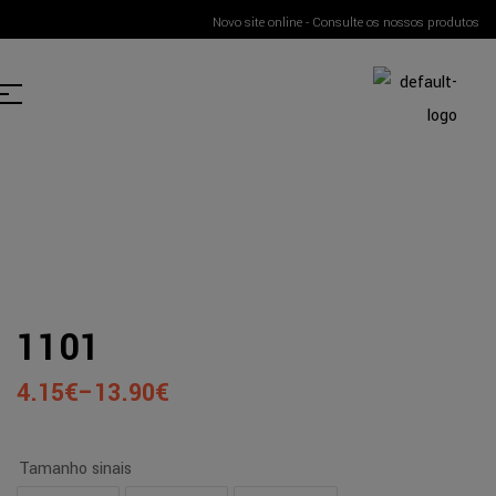
Novo site online - Consulte os nossos produtos
1101
4.15
€
–
13.90
€
Tamanho sinais