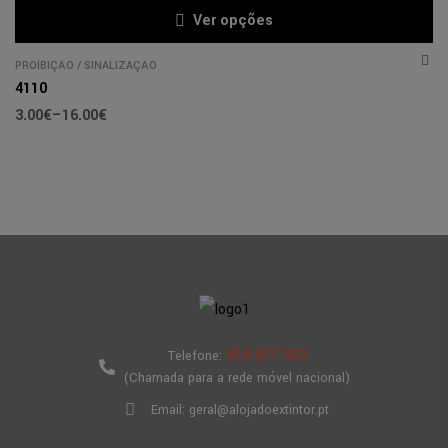
Ver opções
PROÍBIÇÃO
/
SINALIZAÇÃO
4110
3.00
€
–
16.00
€
910 877 323
Telefone:
(Chamada para a rede móvel nacional)
Email: geral@alojadoextintor.pt