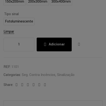
150x200mm
200x300mm
300x400mm
Tipo sinal
Fotoluminescente
Limpar
Adicionar
REF:
1101
Categorias:
Seg. Contra Incêncios
,
Sinalização
Share:
Facebook
Twitter
Linkedin
Google+
Pinterest
Email