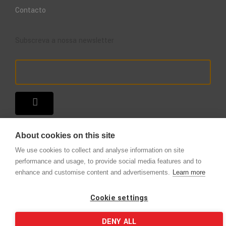
Contacto
Subscreva a nossa newsletter
About cookies on this site
We use cookies to collect and analyse information on site
performance and usage, to provide social media features and to
enhance and customise content and advertisements.
Learn more
Copyright © 2025 – A Loja do Extintor
.
Todos os direitos reservados.
Cookie settings
DENY ALL