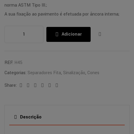
norma ASTM Tipo III.;
A sua fixação ao pavimento é efetuada por âncora interna;
Adicionar
REF:
H45
Categorias:
Separadores Fita
,
Sinalização
,
Cones
Share:
Facebook
Twitter
Linkedin
Google+
Pinterest
Email
Descrição