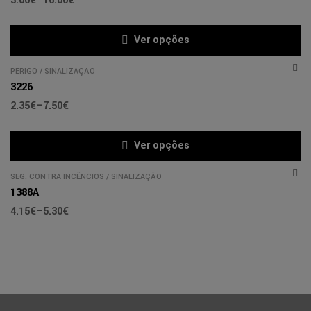
3.00
€
–
16.00
€
Ver opções
PERIGO
/
SINALIZAÇÃO
3226
2.35
€
–
7.50
€
Ver opções
SEG. CONTRA INCÊNCIOS
/
SINALIZAÇÃO
1388A
4.15
€
–
5.30
€