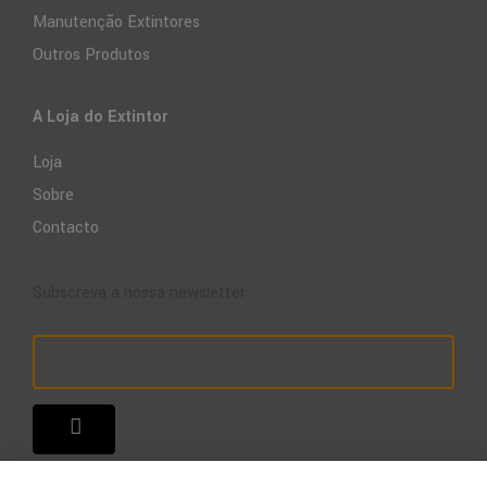
Manutenção Extintores
Outros Produtos
A Loja do Extintor
Loja
Sobre
Contacto
Subscreva a nossa newsletter