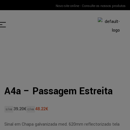
Novo site online - Consulte os nossos produtos
A4a – Passagem Estreita
39.20
€
48.22
€
s/iva
c/iva
Sinal em Chapa galvanizada med. 620mm reflectorizado tela