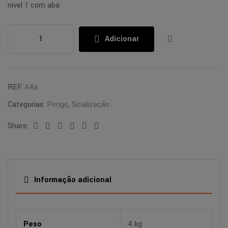
nivel 1 com aba
Adicionar
REF:
A4a
Categorias:
Perigo
,
Sinalização
Share:
Facebook
Twitter
Linkedin
Google+
Pinterest
Email
Informação adicional
Peso
4 kg