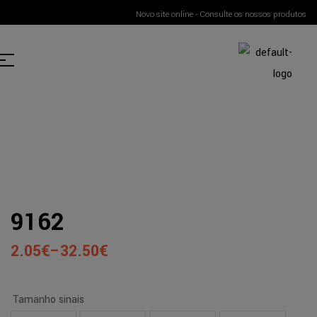
Novo site online - Consulte os nossos produtos
9162
2.05
€
–
32.50
€
Tamanho sinais