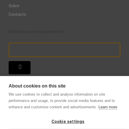
Sobre
Contacto
Subscreva a nossa newsletter
About cookies on this site
We use cookies to collect and analyse information on site
performance and usage, to provide social media features and to
enhance and customise content and advertisements.
Learn more
Copyright © 2025 – A Loja do Extintor
.
Todos os direitos reservados.
Cookie settings