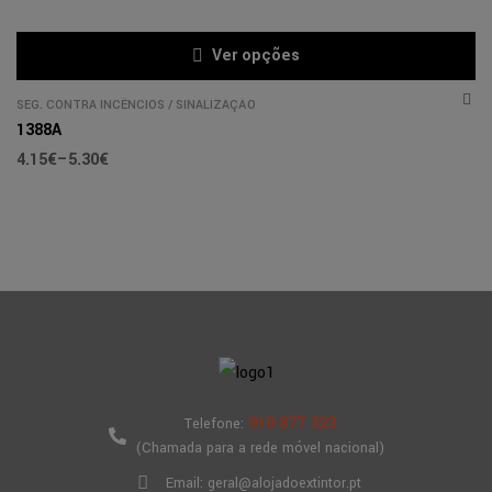
Ver opções
SEG. CONTRA INCÊNCIOS
/
SINALIZAÇÃO
1388A
4.15
€
–
5.30
€
910 877 323
Telefone:
(Chamada para a rede móvel nacional)
Email: geral@alojadoextintor.pt