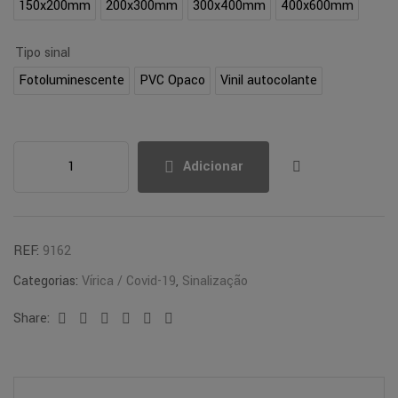
150x200mm
200x300mm
300x400mm
400x600mm
Tipo sinal
Fotoluminescente
PVC Opaco
Vinil autocolante
Adicionar
REF:
9162
Categorias:
Vírica / Covid-19
,
Sinalização
Share:
Facebook
Twitter
Linkedin
Google+
Pinterest
Email