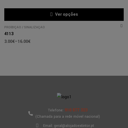
Ver opções
PROÍBIÇÃO
/
SINALIZAÇÃO
4113
3.00
€
–
16.00
€
910 877 323
Telefone:
(Chamada para a rede móvel nacional)
Email: geral@alojadoextintor.pt