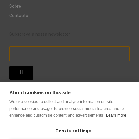
Sobre
Contacto
Subscreva a nossa newsletter
About cookies on this site
We use cookies to collect and analyse information on site
performance and usage, to provide social media features and to
enhance and customise content and advertisements.
Learn more
Copyright © 2025 – A Loja do Extintor
.
Todos os direitos reservados.
Cookie settings