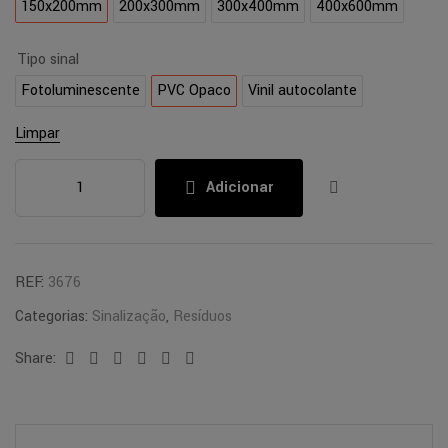
150x200mm
200x300mm
300x400mm
400x600mm
Tipo sinal
Fotoluminescente
PVC Opaco
Vinil autocolante
Limpar
Adicionar
REF:
3676
Categorias:
Sinalização
,
Resíduos
Share:
Facebook
Twitter
Linkedin
Google+
Pinterest
Email