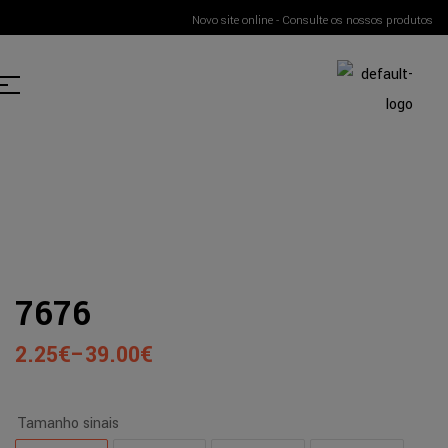
Novo site online - Consulte os nossos produtos
7676
2.25
€
–
39.00
€
Tamanho sinais