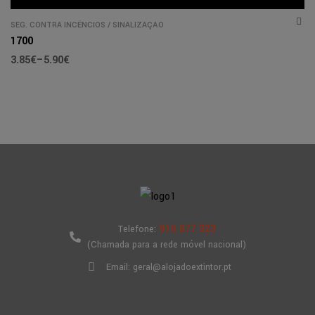
SEG. CONTRA INCÊNCIOS
/
SINALIZAÇÃO
1700
3.85
€
–
5.90
€
910 877 323
Telefone:
(Chamada para a rede móvel nacional)
Email: geral@alojadoextintor.pt