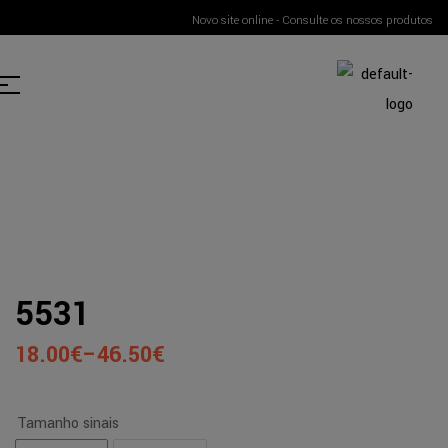
Novo site online - Consulte os nossos produtos
5531
18.00
€
–
46.50
€
Tamanho sinais