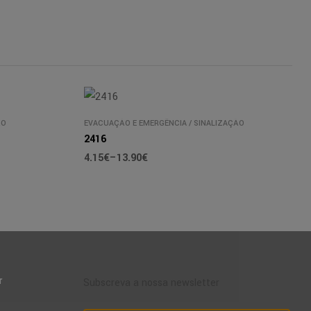
ÃO
EVACUAÇÃO E EMERGÊNCIA
/
SINALIZAÇÃO
2416
4.15
€
–
13.90
€
r
Subscreva a nossa newsletter