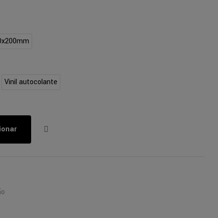
0x200mm
Vinil autocolante
ionar
ão