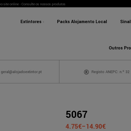
o site online - Consulte os nossos produtos
Extintores
Packs Alojamento Local
Sina
Outros Pr
 geral@alojadoextintor.pt
Registo ANEPC: n.º 32
5067
4.75
€
–
14.90
€