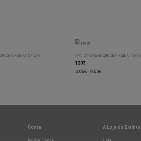
CÊNCIOS
/
SINALIZAÇÃO
SEG. CONTRA INCÊNCIOS
/
SINALIZAÇ
1203
3.05
€
–
9.50
€
Conta
A Loja do Extinto
Minha Conta
Loja