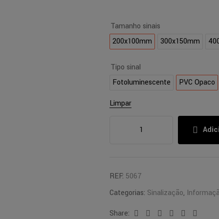
Tamanho sinais
200x100mm
300x150mm
40
Tipo sinal
Fotoluminescente
PVC Opaco
Limpar
Adic
REF:
5067
Categorias:
Sinalização
,
Informaç
Share:
Facebook
Twitter
Linkedin
Google+
Pinterest
Email