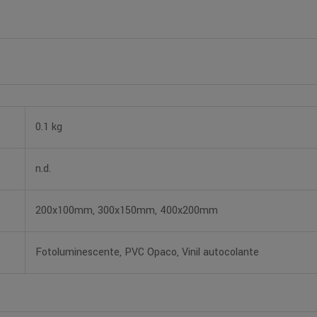
0.1 kg
n.d.
200x100mm, 300x150mm, 400x200mm
Fotoluminescente, PVC Opaco, Vinil autocolante