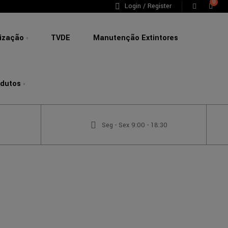
0
Login / Register
lização
TVDE
Manutenção Extintores
odutos
Seg - Sex 9:00 - 18:30