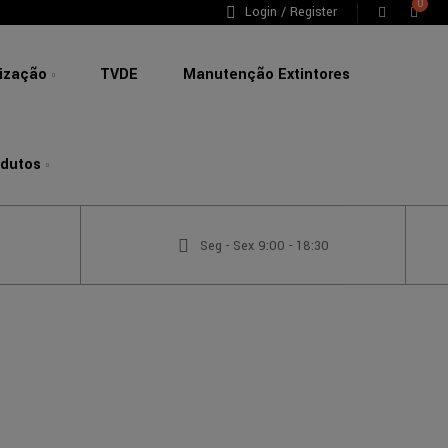
0
Login / Register
lização
TVDE
Manutenção Extintores
odutos
Seg - Sex 9:00 - 18:30