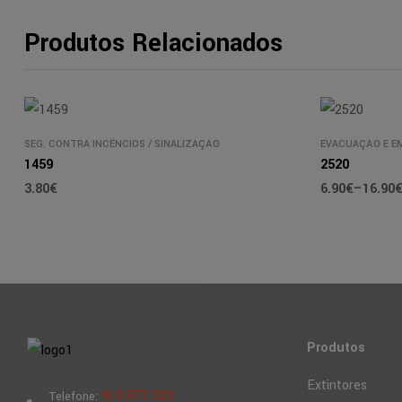
Produtos Relacionados
SEG. CONTRA INCÊNCIOS
/
SINALIZAÇÃO
EVACUAÇÃO E E
1459
2520
3.80
€
6.90
€
–
16.90
Produtos
Extintores
910 877 323
Telefone: