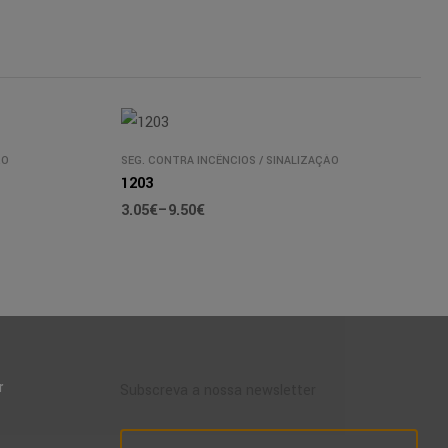
ÃO
SEG. CONTRA INCÊNCIOS
/
SINALIZAÇÃO
1203
3.05
€
–
9.50
€
r
Subscreva a nossa newsletter