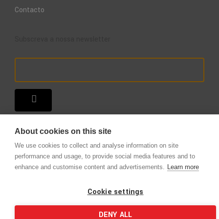
Contacto
Subscreva a nossa newsletter
About cookies on this site
We use cookies to collect and analyse information on site
performance and usage, to provide social media features and to
enhance and customise content and advertisements.
Learn more
Copyright © 2025 – A Loja do Extintor
.
Todos os direitos reservados.
Cookie settings
DENY ALL