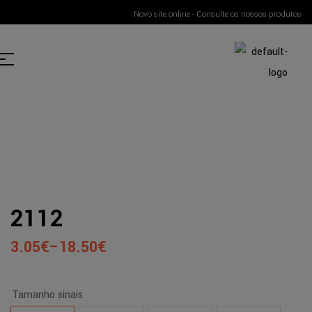
Novo site online - Consulte os nossos produtos
2112
3.05
€
–
18.50
€
Tamanho sinais