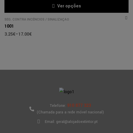
Ver opções
SEG. CONTRA INCÊNCIOS
/
SINALIZAÇÃO
1001
3.25
€
–
17.00
€
910 877 323
Telefone:
(Chamada para a rede móvel nacional)
Email: geral@alojadoextintor.pt