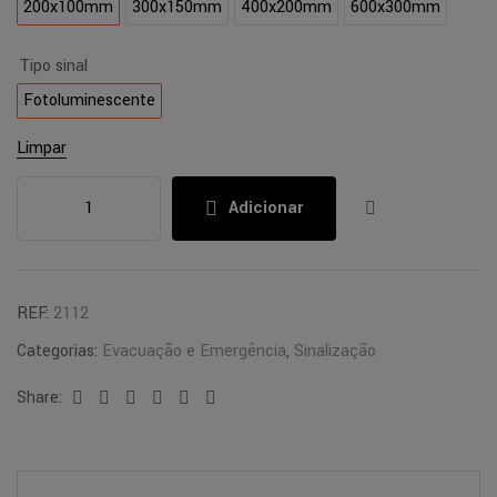
200x100mm
300x150mm
400x200mm
600x300mm
Tipo sinal
Fotoluminescente
Limpar
Adicionar
REF:
2112
Categorias:
Evacuação e Emergência
,
Sinalização
Share:
Facebook
Twitter
Linkedin
Google+
Pinterest
Email