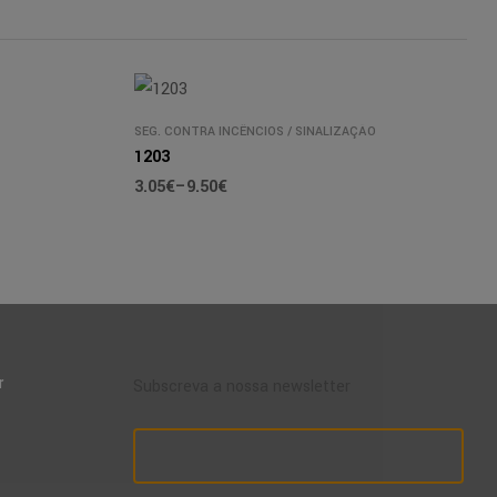
SEG. CONTRA INCÊNCIOS
/
SINALIZAÇÃO
1203
3.05
€
–
9.50
€
r
Subscreva a nossa newsletter