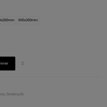
0x200mm
600x300mm
ionar
cia
,
Sinalização