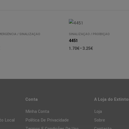
MERGÊNCIA
/
SINALIZAÇÃO
SINALIZAÇÃO
/
PROÍBIÇÃO
4451
€
1.70
€
–
3.25
€
Conta
A Loja do Extinto
Minha Conta
Loja
to Local
Política De Privacidade
Sobre
Termos E Condições De Uso
Contacto