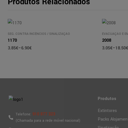
Produtos Relacionados
SEG. CONTRA INCÊNCIOS
/
SINALIZAÇÃO
EVACUAÇÃO E E
1170
2008
3.85
€
–
6.90
€
3.05
€
–
18.50
Produtos
Extintores
910 877 323
Telefone:
Packs Alojamen
(Chamada para a rede móvel nacional)
Sinalização