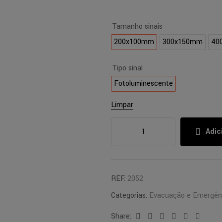
Tamanho sinais
200x100mm
300x150mm
40
Tipo sinal
Fotoluminescente
Limpar
Adic
REF:
2052
Categorias:
Evacuação e Emergên
Share:
Facebook
Twitter
Linkedin
Google+
Pinterest
Email