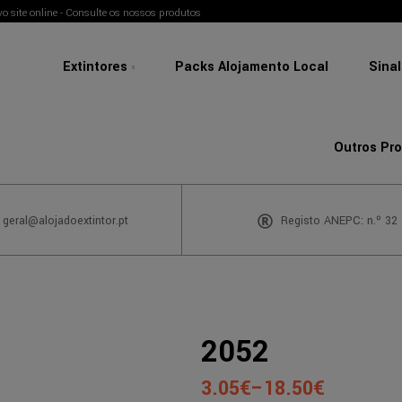
o site online - Consulte os nossos produtos
Extintores
Packs Alojamento Local
Sina
Outros Pr
 geral@alojadoextintor.pt
Registo ANEPC: n.º 32
2052
3.05
€
–
18.50
€