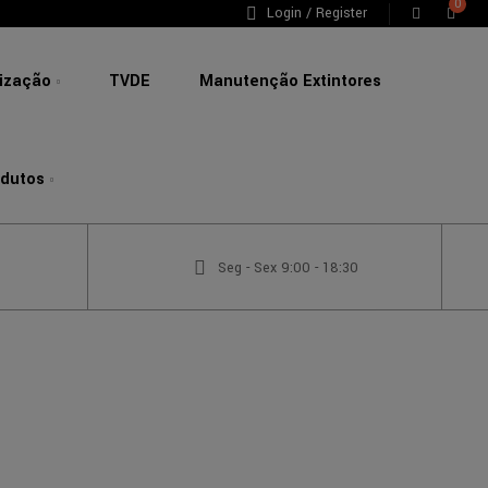
0
Login / Register
lização
TVDE
Manutenção Extintores
odutos
Seg - Sex 9:00 - 18:30