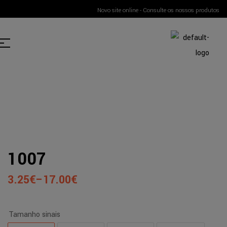
Novo site online - Consulte os nossos produtos
1007
3.25
€
–
17.00
€
Tamanho sinais