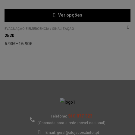
Ver opções
EVACUAÇÃO E EMERGÊNCIA
/
SINALIZAÇÃO
2520
6.90
€
–
16.90
€
910 877 323
Telefone:
(Chamada para a rede móvel nacional)
Email: geral@alojadoextintor.pt