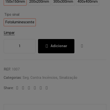
150x150mm
200x200mm
300x300mm
400x400mm
Tipo sinal
Fotoluminescente
Limpar
Adicionar
REF:
1007
Categorias:
Seg. Contra Incêncios
,
Sinalização
Share:
Facebook
Twitter
Linkedin
Google+
Pinterest
Email