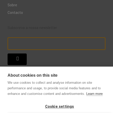
Sobre
Contacto
Subscreva a nossa newsletter
About cookies on this site
We use cookies to collect and analyse information on site
performance and usage, to provide social media features and to
enhance and customise content and advertisements.
Learn more
Copyright © 2025 – A Loja do Extintor
.
Todos os direitos reservados.
Cookie settings