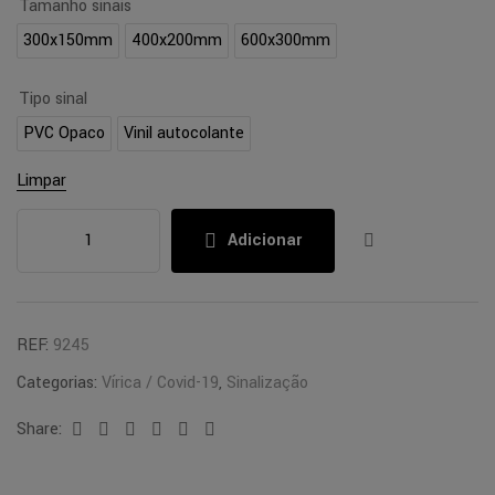
Tamanho sinais
300x150mm
400x200mm
600x300mm
Tipo sinal
PVC Opaco
Vinil autocolante
Limpar
Adicionar
REF:
9245
Categorias:
Vírica / Covid-19
,
Sinalização
Share:
Facebook
Twitter
Linkedin
Google+
Pinterest
Email