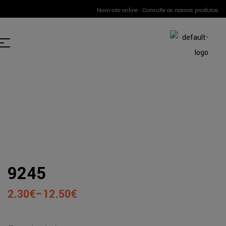
Novo site online - Consulte os nossos produtos
9245
2.30
€
–
12.50
€