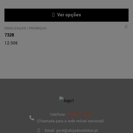
Ver opções
SINALIZAÇÃO
/
PROÍBIÇÃO
7328
12.50
€
910 877 323
Telefone:
(Chamada para a rede móvel nacional)
Email: geral@alojadoextintor.pt