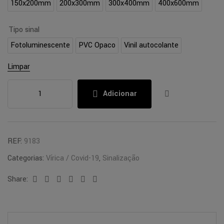
150x200mm
200x300mm
300x400mm
400x600mm
Tipo sinal
Fotoluminescente
PVC Opaco
Vinil autocolante
Limpar
Adicionar
REF:
9183
Categorias:
Vírica / Covid-19
,
Sinalização
Share:
Facebook
Twitter
Linkedin
Google+
Pinterest
Email