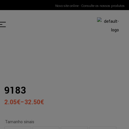
Novo site online - Consulte os nossos produtos
9183
2.05
€
–
32.50
€
Tamanho sinais