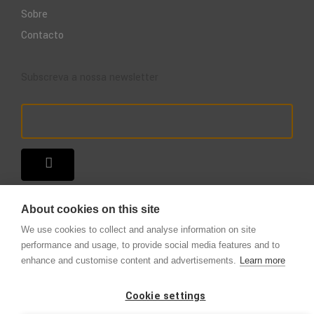
Sobre
Contacto
Subscreva a nossa newsletter
About cookies on this site
We use cookies to collect and analyse information on site
performance and usage, to provide social media features and to
enhance and customise content and advertisements.
Learn more
Copyright © 2025 – A Loja do Extintor
.
Todos os direitos reservados.
Cookie settings