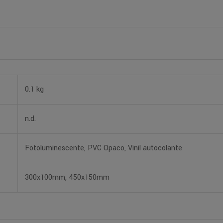
0.1 kg
n.d.
Fotoluminescente, PVC Opaco, Vinil autocolante
300x100mm, 450x150mm