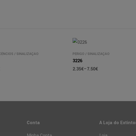
CÊNCIOS
/
SINALIZAÇÃO
PERIGO
/
SINALIZAÇÃO
3226
€
2.35
€
–
7.50
€
Conta
A Loja do Extinto
Minha Conta
Loja