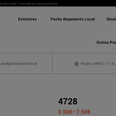
o site online - Consulte os nossos produtos
Extintores
Packs Alojamento Local
Sina
Outros Pr
 geral@alojadoextintor.pt
Registo ANEPC: n.º 32
4728
3.50
€
–
7.50
€