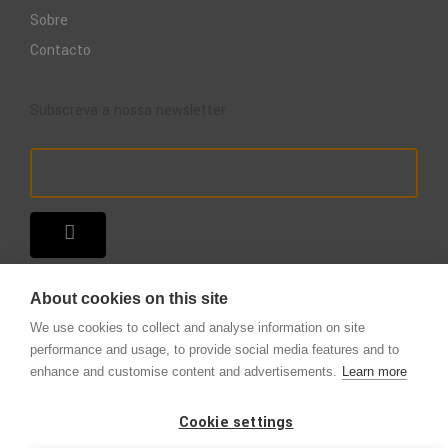
Sobre
Contacto
Subscreva a nossa newsletter
About cookies on this site
We use cookies to collect and analyse information on site
performance and usage, to provide social media features and to
enhance and customise content and advertisements.
Learn more
Copyright © 2025 – A Loja do Extintor
.
Todos os direitos reservados.
Cookie settings