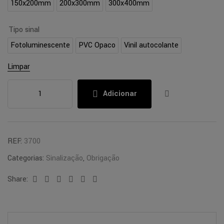
150x200mm
200x300mm
300x400mm
Tipo sinal
Fotoluminescente
PVC Opaco
Vinil autocolante
Limpar
Adicionar
REF:
3700
Categorias:
Sinalização
,
Obrigação
Share:
Facebook
Twitter
Linkedin
Google+
Pinterest
Email