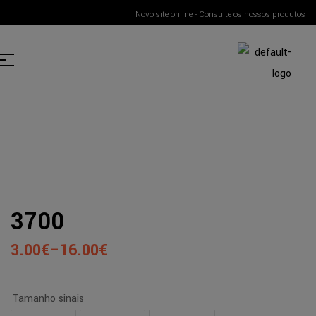
Novo site online - Consulte os nossos produtos
3700
3.00
€
–
16.00
€
Tamanho sinais