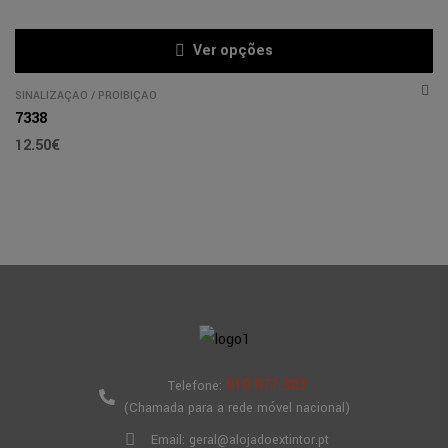
Ver opções
SINALIZAÇÃO
/
PROÍBIÇÃO
7338
12.50
€
910 877 323
Telefone:
(Chamada para a rede móvel nacional)
Email: geral@alojadoextintor.pt