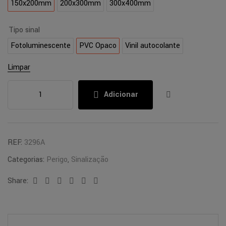
150x200mm
200x300mm
300x400mm
Tipo sinal
Fotoluminescente
PVC Opaco
Vinil autocolante
Limpar
Adicionar
REF:
3296A
Categorias:
Perigo
,
Sinalização
Share:
Facebook
Twitter
Linkedin
Google+
Pinterest
Email