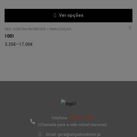
Ver opções
SEG. CONTRA INCÊNCIOS
/
SINALIZAÇÃO
1001
3.25
€
–
17.00
€
910 877 323
Telefone:
(Chamada para a rede móvel nacional)
Email: geral@alojadoextintor.pt