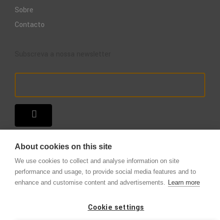
Sobre
Contacto
Subscreva a nossa newsletter
About cookies on this site
We use cookies to collect and analyse information on site
performance and usage, to provide social media features and to
enhance and customise content and advertisements.
Learn more
Copyright © 2025 – A Loja do Extintor
.
Todos os direitos reservados.
Cookie settings