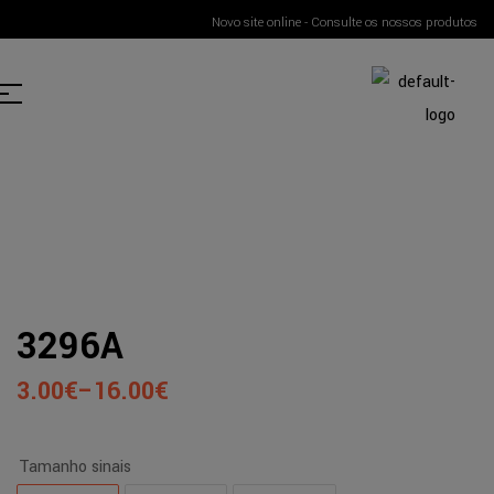
Novo site online - Consulte os nossos produtos
3296A
3.00
€
–
16.00
€
Tamanho sinais