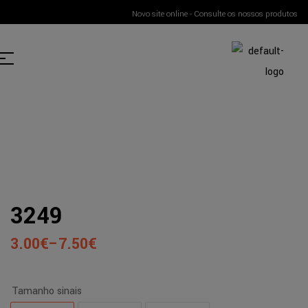
Novo site online - Consulte os nossos produtos
3249
3.00
€
–
7.50
€
Tamanho sinais