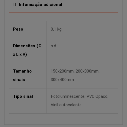
Informação adicional
Peso
0.1 kg
Dimensões (C
n.d.
x L x A)
Tamanho
150x200mm, 200x300mm,
sinais
300x400mm
Tipo sinal
Fotoluminescente, PVC Opaco,
Vinil autocolante