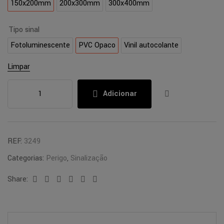
150x200mm
200x300mm
300x400mm
Tipo sinal
Fotoluminescente
PVC Opaco
Vinil autocolante
Limpar
Adicionar
REF:
3249
Categorias:
Perigo
,
Sinalização
Share:
Facebook
Twitter
Linkedin
Google+
Pinterest
Email