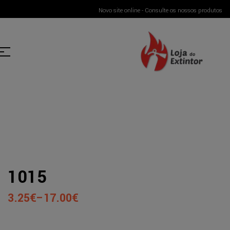
Novo site online - Consulte os nossos produtos
1015
3.25
€
–
17.00
€