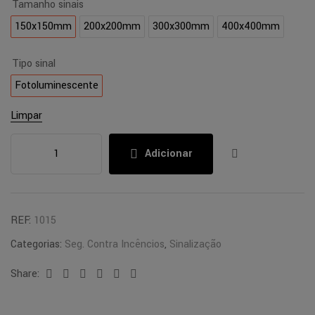
Tamanho sinais
150x150mm
200x200mm
300x300mm
400x400mm
Tipo sinal
Fotoluminescente
Limpar
Adicionar
REF:
1015
Categorias:
Seg. Contra Incêncios
,
Sinalização
Share:
Facebook
Twitter
Linkedin
Google+
Pinterest
Email