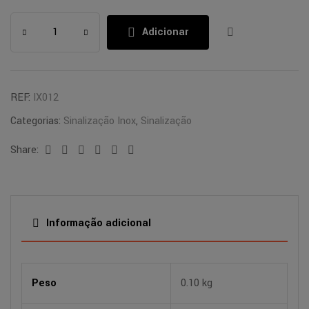
Adicionar
REF:
IX012
Categorias:
Sinalização Inox
,
Sinalização
Share:
Facebook
Twitter
Linkedin
Google+
Pinterest
Email
Informação adicional
Peso
0.10 kg