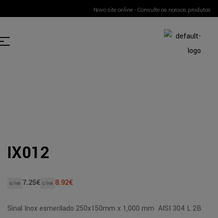
Novo site online - Consulte os nossos produtos
IX012
7.25
€
8.92
€
s/iva
c/iva
Sinal Inox esmerilado 250x150mm x 1,000 mm AISI 304 L 2B