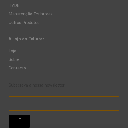
TVDE
Manutenção Extintores
Outros Produtos
A Loja do Extintor
Loja
Sobre
Contacto
Subscreva a nossa newsletter