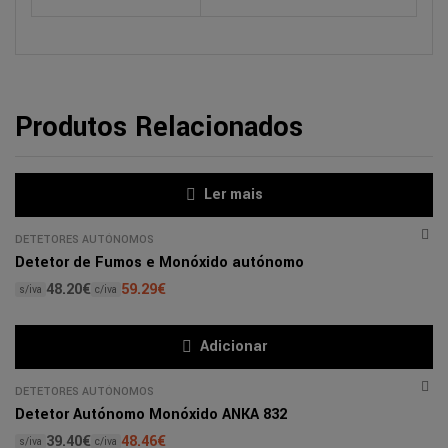
Produtos Relacionados
Ler mais
DETETORES AUTÓNOMOS
Detetor de Fumos e Monóxido autónomo
48.20
€
59.29
€
s/iva
c/iva
Adicionar
DETETORES AUTÓNOMOS
Detetor Autónomo Monóxido ANKA 832
39.40
€
48.46
€
s/iva
c/iva