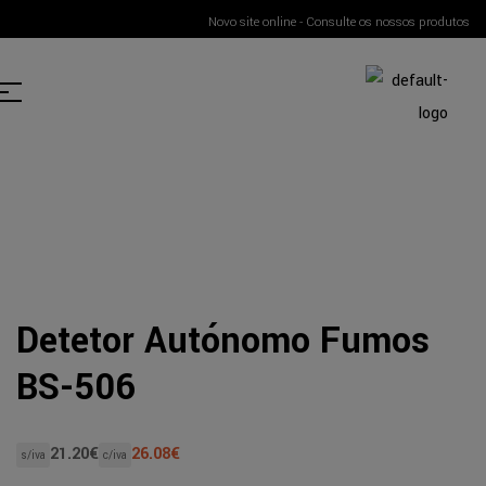
Novo site online - Consulte os nossos produtos
Detetor Autónomo Fumos
BS-506
21.20
€
26.08
€
s/iva
c/iva