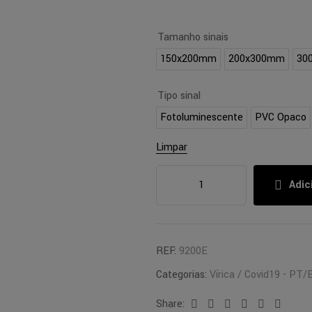
Tamanho sinais
150x200mm
200x300mm
30
Tipo sinal
Fotoluminescente
PVC Opaco
Limpar
Adic
REF:
9200E
Categorias:
Vírica / Covid19 - PT/
Share:
Facebook
Twitter
Linkedin
Google+
Pinterest
Email