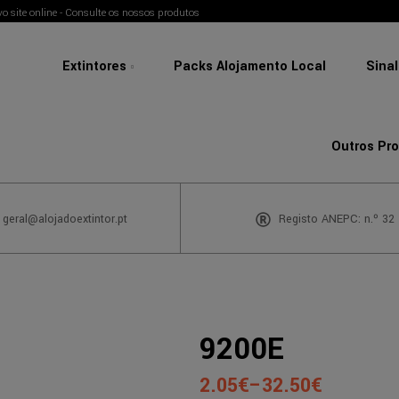
o site online - Consulte os nossos produtos
Extintores
Packs Alojamento Local
Sina
Outros Pr
 geral@alojadoextintor.pt
Registo ANEPC: n.º 32
9200E
2.05
€
–
32.50
€