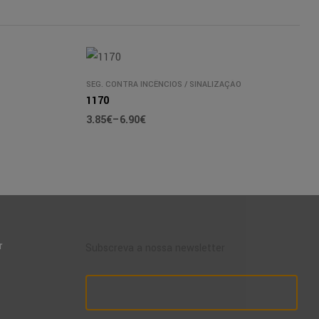
SEG. CONTRA INCÊNCIOS
/
SINALIZAÇÃO
1170
3.85
€
–
6.90
€
r
Subscreva a nossa newsletter