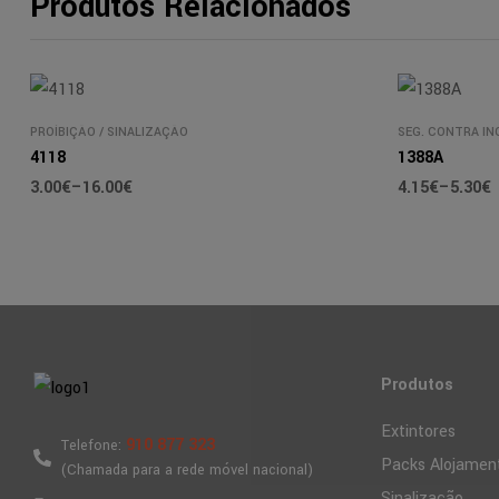
Produtos Relacionados
PROÍBIÇÃO
/
SINALIZAÇÃO
SEG. CONTRA IN
4118
1388A
3.00
€
–
16.00
€
4.15
€
–
5.30
€
Produtos
Extintores
910 877 323
Telefone:
Packs Alojamen
(Chamada para a rede móvel nacional)
Sinalização