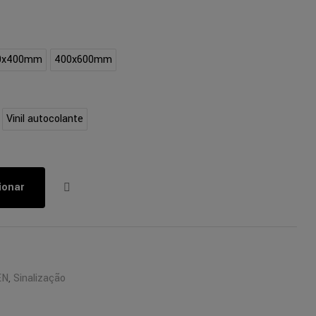
0x400mm
400x600mm
Vinil autocolante
ionar
EN
,
Sinalização