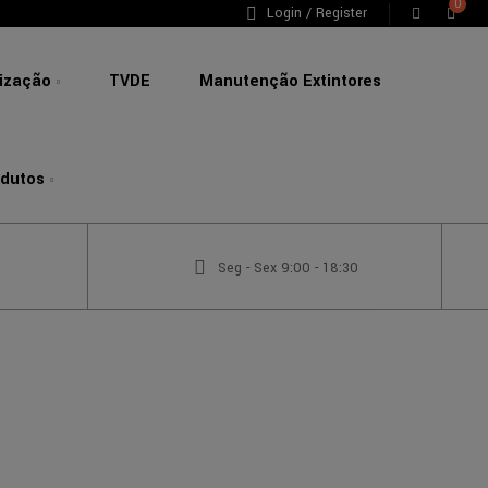
0
Login / Register
lização
TVDE
Manutenção Extintores
odutos
Seg - Sex 9:00 - 18:30