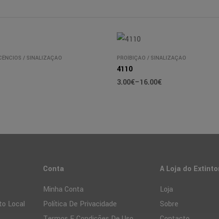
CÊNCIOS
/
SINALIZAÇÃO
PROÍBIÇÃO
/
SINALIZAÇÃO
4110
3.00
€
–
16.00
€
Conta
A Loja do Extinto
Minha Conta
Loja
to Local
Política De Privacidade
Sobre
Termos E Condições De Uso
Contacto