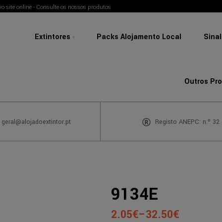
o site online - Consulte os nossos produtos
Extintores
Packs Alojamento Local
Sina
Outros Pr
 geral@alojadoextintor.pt
Registo ANEPC: n.º 32
9134E
2.05
€
–
32.50
€