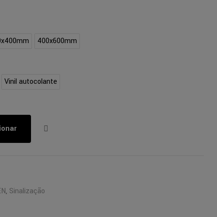
0x400mm
400x600mm
Vinil autocolante
ionar
EN
,
Sinalização