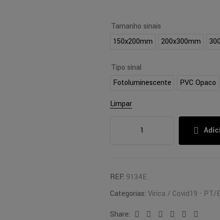
Tamanho sinais
150x200mm
200x300mm
30
Tipo sinal
Fotoluminescente
PVC Opaco
Limpar
Adic
REF:
9134E
Categorias:
Vírica / Covid19 - PT/
Share:
Facebook
Twitter
Linkedin
Google+
Pinterest
Email