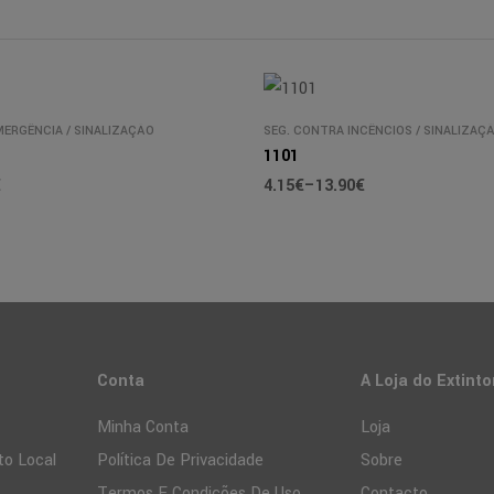
MERGÊNCIA
/
SINALIZAÇÃO
SEG. CONTRA INCÊNCIOS
/
SINALIZAÇ
1101
€
4.15
€
–
13.90
€
Conta
A Loja do Extinto
Minha Conta
Loja
to Local
Política De Privacidade
Sobre
Termos E Condições De Uso
Contacto