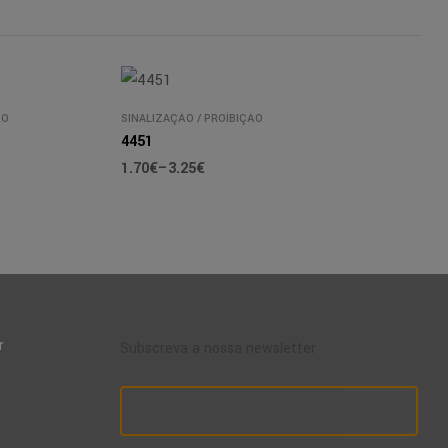
ÃO
SINALIZAÇÃO
/
PROÍBIÇÃO
4451
1.70
€
–
3.25
€
r
Subscreva a nossa newsletter