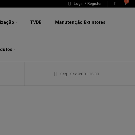
0
Login / Register
lização
TVDE
Manutenção Extintores
odutos
Seg - Sex 9:00 - 18:30