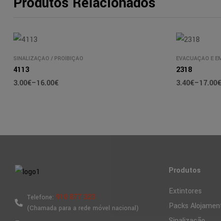
Produtos Relacionados
SINALIZAÇÃO
/
PROÍBIÇÃO
EVACUAÇÃO E E
4113
2318
3.00
€
–
16.00
€
3.40
€
–
17.00
Produtos
Extintores
910 877 323
Telefone:
Packs Alojamen
(Chamada para a rede móvel nacional)
Sinalização