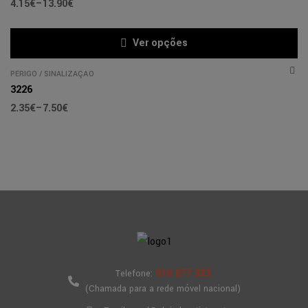
4.15
€
–
13.90
€
Ver opções
PERIGO
/
SINALIZAÇÃO
3226
2.35
€
–
7.50
€
910 877 323
Telefone:
(Chamada para a rede móvel nacional)