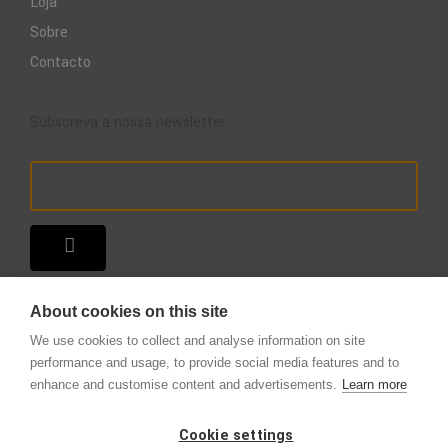
Loja
Sobre
Contacto
Subscreva a nossa newsletter
About cookies on this site
We use cookies to collect and analyse information on site
performance and usage, to provide social media features and to
enhance and customise content and advertisements.
Learn more
Copyright © 2025 – A Loja do Extintor
.
Todos os direitos reservados.
Cookie settings