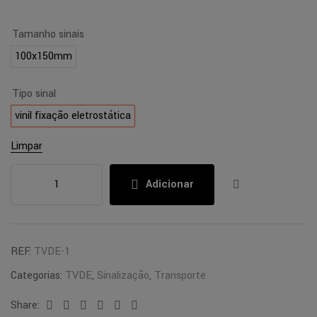
Tamanho sinais
100x150mm
Tipo sinal
vinil fixação eletrostática
Limpar
Adicionar
REF:
TVDE-1
Categorias:
TVDE
,
Sinalização
,
Transporte
Share:
Facebook
Twitter
Linkedin
Google+
Pinterest
Email