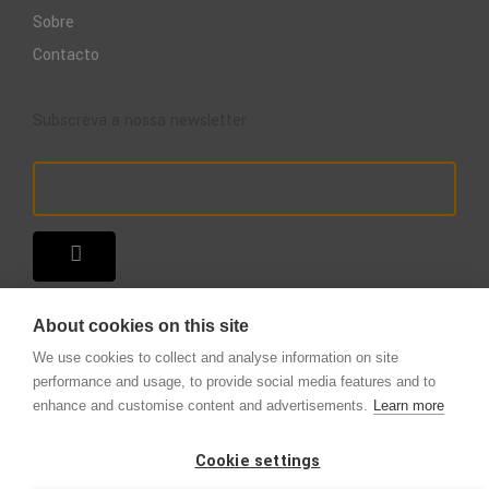
Sobre
Contacto
Subscreva a nossa newsletter
About cookies on this site
We use cookies to collect and analyse information on site
performance and usage, to provide social media features and to
enhance and customise content and advertisements.
Learn more
Copyright © 2025 – A Loja do Extintor
.
Todos os direitos reservados.
Cookie settings