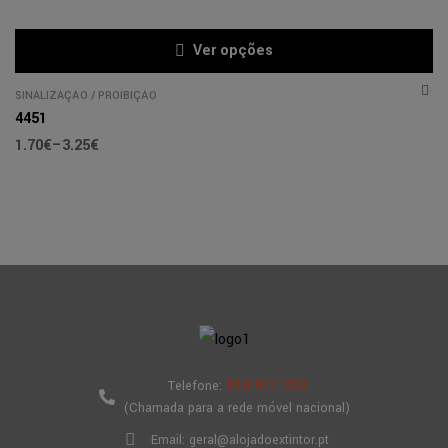
Ver opções
SINALIZAÇÃO
/
PROÍBIÇÃO
4451
1.70
€
–
3.25
€
910 877 323
Telefone:
(Chamada para a rede móvel nacional)
Email: geral@alojadoextintor.pt