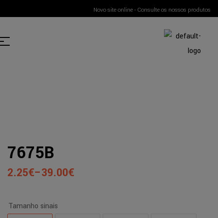
Novo site online - Consulte os nossos produtos
7675B
2.25
€
–
39.00
€
Tamanho sinais