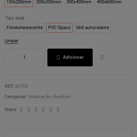
150x200mm
200x300mm
300x400mm
400x600mm
Tipo sinal
Fotoluminescente
PVC Opaco
Vinil autocolante
Limpar
Adicionar
REF:
3675B
Categorias:
Sinalização
,
Resíduos
Share:
Facebook
Twitter
Linkedin
Google+
Pinterest
Email