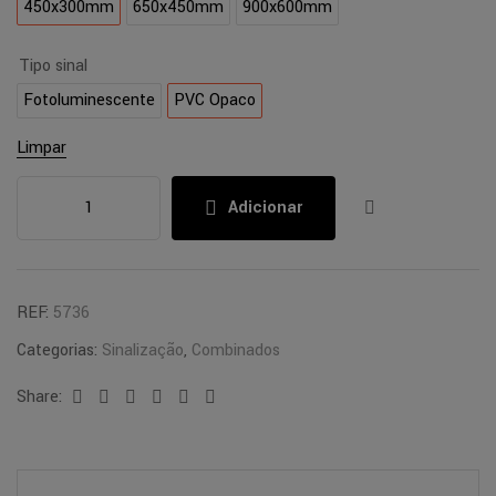
450x300mm
650x450mm
900x600mm
Tipo sinal
Fotoluminescente
PVC Opaco
Limpar
Adicionar
REF:
5736
Categorias:
Sinalização
,
Combinados
Share:
Facebook
Twitter
Linkedin
Google+
Pinterest
Email