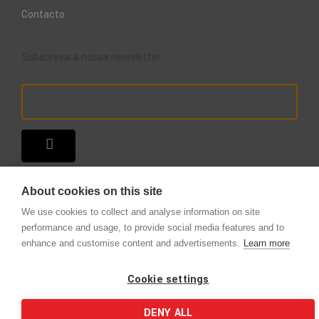
Contacto
Subscreva a nossa newsletter
About cookies on this site
We use cookies to collect and analyse information on site
performance and usage, to provide social media features and to
enhance and customise content and advertisements.
Learn more
Copyright © 2025 – A Loja do Extintor
.
Todos os direitos reservados.
Cookie settings
DENY ALL