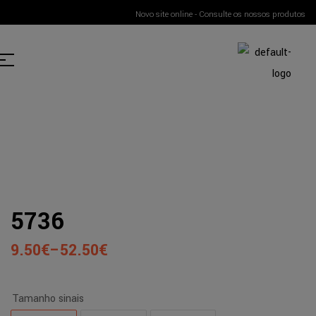
Novo site online - Consulte os nossos produtos
5736
9.50
€
–
52.50
€
Tamanho sinais