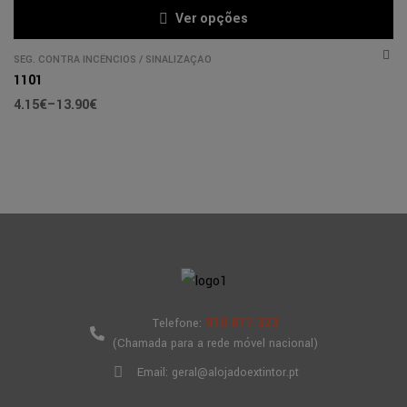
Ver opções
SEG. CONTRA INCÊNCIOS
/
SINALIZAÇÃO
1101
4.15
€
–
13.90
€
910 877 323
Telefone:
(Chamada para a rede móvel nacional)
Email: geral@alojadoextintor.pt