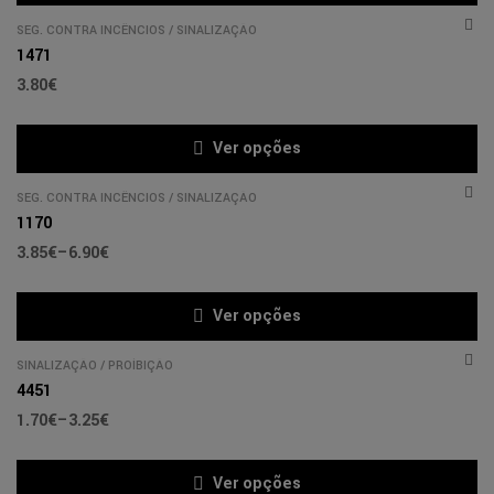
SEG. CONTRA INCÊNCIOS
/
SINALIZAÇÃO
1471
3.80
€
Ver opções
SEG. CONTRA INCÊNCIOS
/
SINALIZAÇÃO
1170
3.85
€
–
6.90
€
Ver opções
SINALIZAÇÃO
/
PROÍBIÇÃO
4451
1.70
€
–
3.25
€
Ver opções