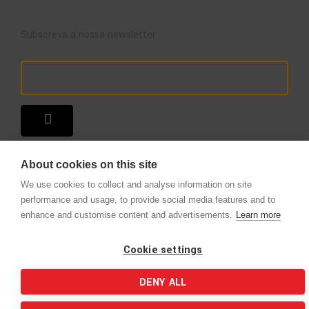
Subscreva a nossa newsletter
About cookies on this site
We use cookies to collect and analyse information on site
performance and usage, to provide social media features and to
enhance and customise content and advertisements.
Learn more
Copyright © 2025 – A Loja do Extintor
.
Todos os direitos reservados.
Cookie settings
DENY ALL