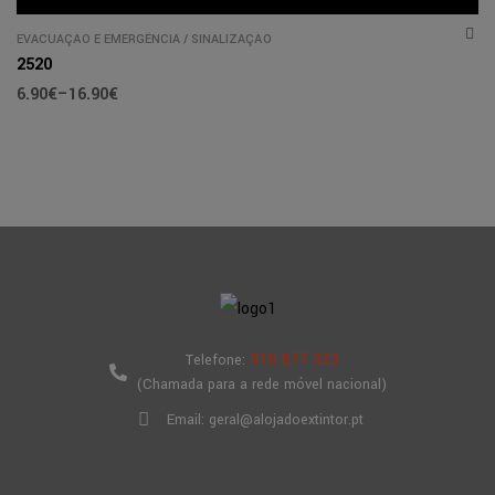
EVACUAÇÃO E EMERGÊNCIA
/
SINALIZAÇÃO
2520
6.90
€
–
16.90
€
910 877 323
Telefone:
(Chamada para a rede móvel nacional)
Email: geral@alojadoextintor.pt