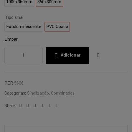
1000x350mm
850x300mm
Tipo sinal
Fotoluminescente
PVC Opaco
Limpar
Adicionar
REF:
5606
Categorias:
Sinalização
,
Combinados
Share:
Facebook
Twitter
Linkedin
Google+
Pinterest
Email