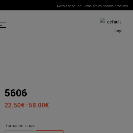
Novo site online - Consulte os nossos produtos
5606
22.50
€
–
58.00
€
Tamanho sinais