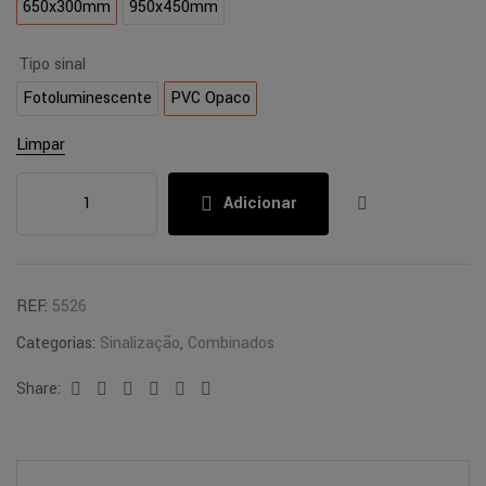
650x300mm
950x450mm
Tipo sinal
Fotoluminescente
PVC Opaco
Limpar
Adicionar
REF:
5526
Categorias:
Sinalização
,
Combinados
Share:
Facebook
Twitter
Linkedin
Google+
Pinterest
Email