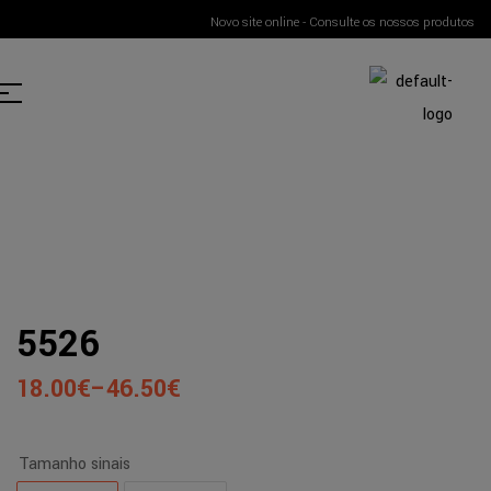
Novo site online - Consulte os nossos produtos
5526
18.00
€
–
46.50
€
Tamanho sinais