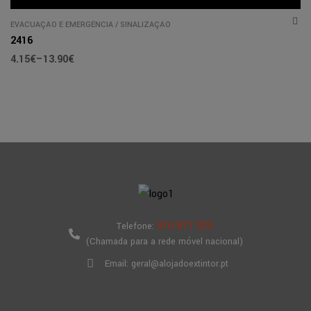
EVACUAÇÃO E EMERGÊNCIA
/
SINALIZAÇÃO
2416
4.15
€
–
13.90
€
910 877 323
Telefone:
(Chamada para a rede móvel nacional)
Email: geral@alojadoextintor.pt