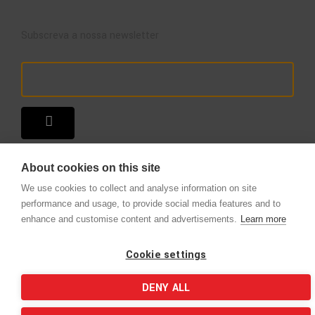
Subscreva a nossa newsletter
About cookies on this site
We use cookies to collect and analyse information on site
performance and usage, to provide social media features and to
enhance and customise content and advertisements.
Learn more
Copyright © 2025 – A Loja do Extintor
.
Todos os direitos reservados.
Cookie settings
DENY ALL