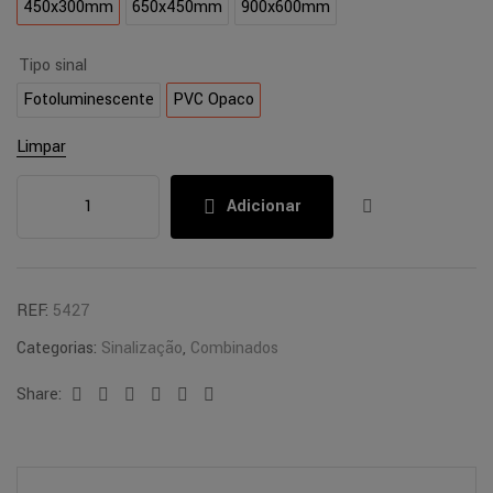
450x300mm
650x450mm
900x600mm
Tipo sinal
Fotoluminescente
PVC Opaco
Limpar
Adicionar
REF:
5427
Categorias:
Sinalização
,
Combinados
Share:
Facebook
Twitter
Linkedin
Google+
Pinterest
Email