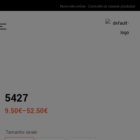
Novo site online - Consulte os nossos produtos
5427
9.50
€
–
52.50
€
Tamanho sinais