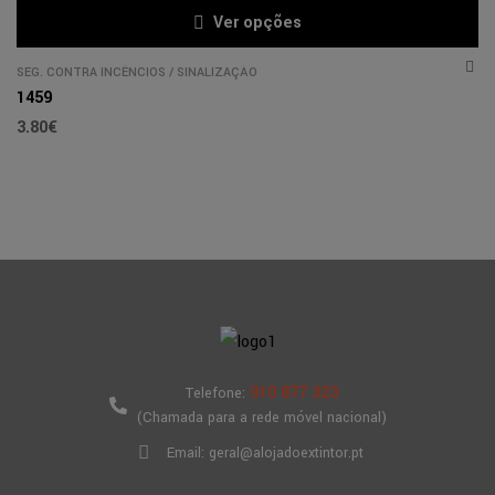
Ver opções
SEG. CONTRA INCÊNCIOS
/
SINALIZAÇÃO
1459
3.80
€
910 877 323
Telefone:
(Chamada para a rede móvel nacional)
Email: geral@alojadoextintor.pt