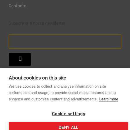
Contacto
Subscreva a nossa newsletter
About cookies on this site
We use cookies to collect and analyse information on site
performance and usage, to provide social media features and to
enhance and customise content and advertisements.
Learn more
Copyright © 2025 – A Loja do Extintor
.
Todos os direitos reservados.
Cookie settings
DENY ALL