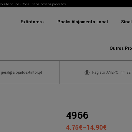
o site online - Consulte os nossos produtos
Extintores
Packs Alojamento Local
Sina
Outros Pr
 geral@alojadoextintor.pt
Registo ANEPC: n.º 32
4966
4.75
€
–
14.90
€