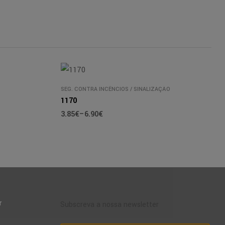
SEG. CONTRA INCÊNCIOS
/
SINALIZAÇÃO
1170
3.85
€
–
6.90
€
r
Subscreva a nossa newsletter