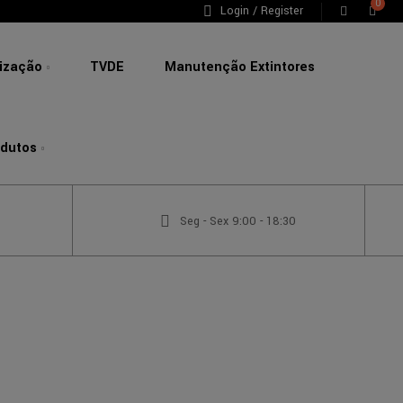
0
Login / Register
lização
TVDE
Manutenção Extintores
odutos
Seg - Sex 9:00 - 18:30