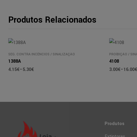
Produtos Relacionados
SEG. CONTRA INCÊNCIOS
/
SINALIZAÇÃO
PROÍBIÇÃO
/
SIN
1388A
4108
4.15
€
–
5.30
€
3.00
€
–
16.00
Produtos
Extintores