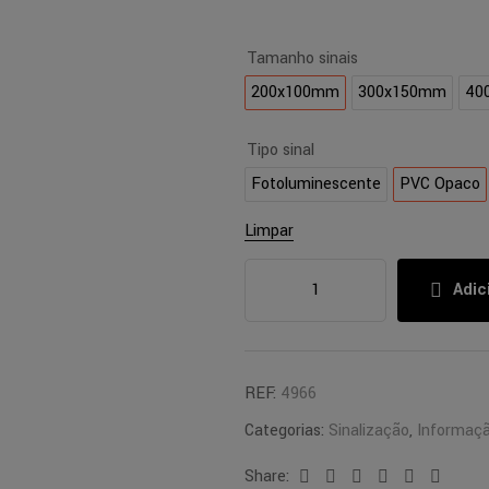
Tamanho sinais
200x100mm
300x150mm
40
Tipo sinal
Fotoluminescente
PVC Opaco
Limpar
Adic
REF:
4966
Categorias:
Sinalização
,
Informaç
Share:
Facebook
Twitter
Linkedin
Google+
Pinterest
Email