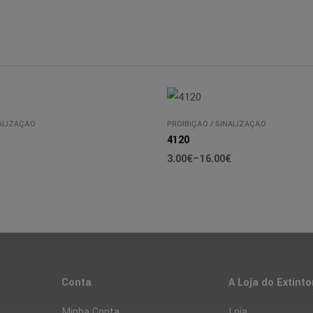
ALIZAÇÃO
PROÍBIÇÃO
/
SINALIZAÇÃO
4120
€
3.00
€
–
16.00
€
Conta
A Loja do Extinto
Minha Conta
Loja