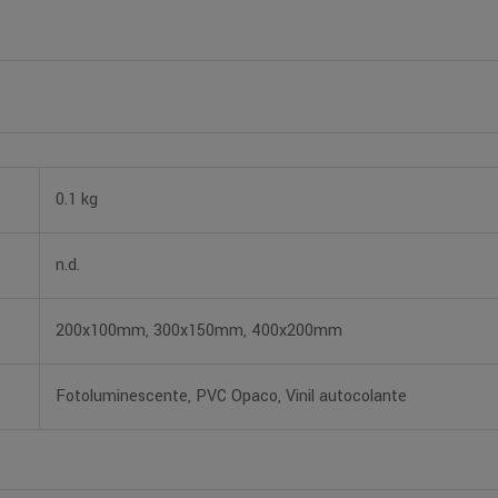
0.1 kg
n.d.
200x100mm, 300x150mm, 400x200mm
Fotoluminescente, PVC Opaco, Vinil autocolante