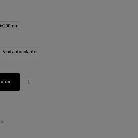
0x200mm
Vinil autocolante
ionar
ão