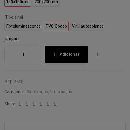
150x150mm
200x200mm
Tipo sinal
Fotoluminescente
PVC Opaco
Vinil autocolante
Limpar
Adicionar
REF:
4500
Categorias:
Sinalização
,
Informação
Share:
Facebook
Twitter
Linkedin
Google+
Pinterest
Email