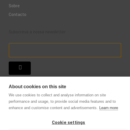
Sobre
Contacto
Subscreva a nossa newsletter
About cookies on this site
We use cookies to collect and analyse information on site
performance and usage, to provide social media features and to
enhance and customise content and advertisements.
Learn more
Copyright © 2025 – A Loja do Extintor
.
Todos os direitos reservados.
Cookie settings