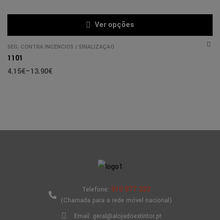
Ver opções
SEG. CONTRA INCÊNCIOS
/
SINALIZAÇÃO
1101
4.15
€
–
13.90
€
910 877 323
Telefone:
(Chamada para a rede móvel nacional)
Email: geral@alojadoextintor.pt