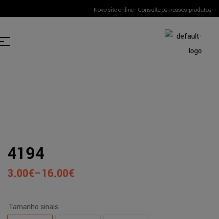
Novo site online - Consulte os nossos produtos
4194
3.00
€
–
16.00
€
Tamanho sinais