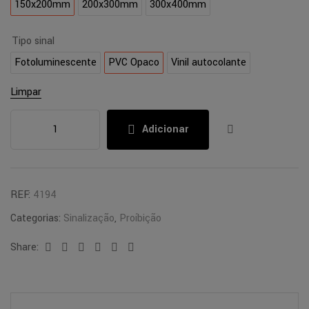
150x200mm
200x300mm
300x400mm
Tipo sinal
Fotoluminescente
PVC Opaco
Vinil autocolante
Limpar
Adicionar
REF:
4194
Categorias:
Sinalização
,
Proíbição
Share:
Facebook
Twitter
Linkedin
Google+
Pinterest
Email