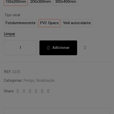
150x200mm
200x300mm
300x400mm
Tipo sinal
Fotoluminescente
PVC Opaco
Vinil autocolante
Limpar
Adicionar
REF:
3235
Categorias:
Perigo
,
Sinalização
Share:
Facebook
Twitter
Linkedin
Google+
Pinterest
Email