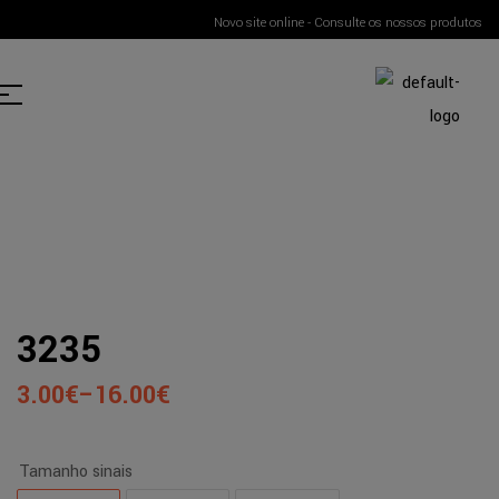
Novo site online - Consulte os nossos produtos
3235
3.00
€
–
16.00
€
Tamanho sinais