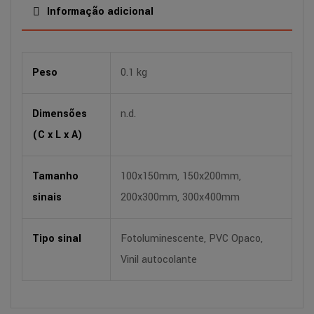
Informação adicional
Peso
0.1 kg
Dimensões
n.d.
(C x L x A)
Tamanho
100x150mm, 150x200mm,
sinais
200x300mm, 300x400mm
Tipo sinal
Fotoluminescente, PVC Opaco,
Vinil autocolante