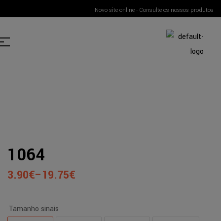
Novo site online - Consulte os nossos produtos
1064
3.90
€
–
19.75
€
Tamanho sinais