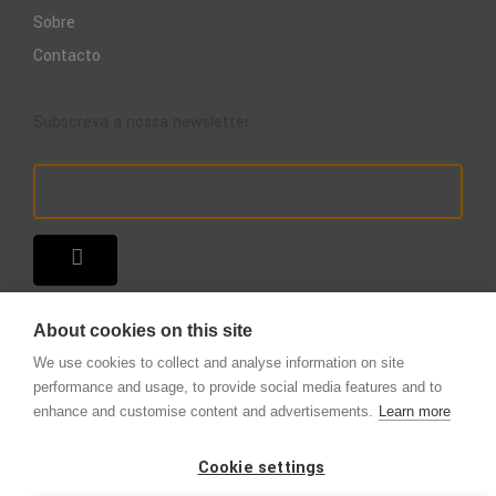
Sobre
Contacto
Subscreva a nossa newsletter
About cookies on this site
We use cookies to collect and analyse information on site
performance and usage, to provide social media features and to
enhance and customise content and advertisements.
Learn more
Copyright © 2025 – A Loja do Extintor
.
Todos os direitos reservados.
Cookie settings