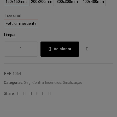
150x150mm
200x200mm
300x300mm
400x400mm
Tipo sinal
Fotoluminescente
Limpar
Adicionar
REF:
1064
Categorias:
Seg. Contra Incêncios
,
Sinalização
Share:
Facebook
Twitter
Linkedin
Google+
Pinterest
Email