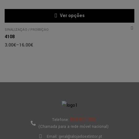
Ver opções
SINALIZAÇÃO
/
PROÍBIÇÃO
4108
3.00
€
–
16.00
€
910 877 323
Telefone:
(Chamada para a rede móvel nacional)
Email: geral@alojadoextintor.pt