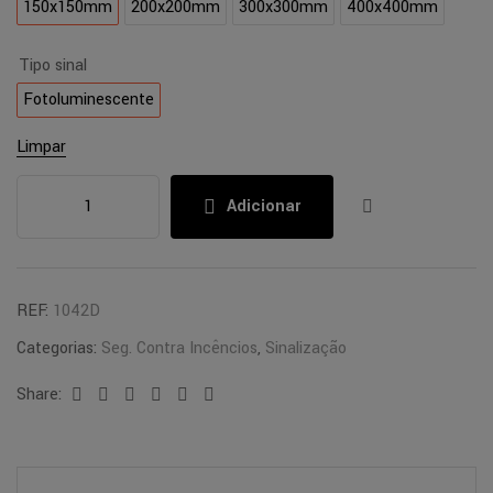
150x150mm
200x200mm
300x300mm
400x400mm
Tipo sinal
Fotoluminescente
Limpar
Adicionar
REF:
1042D
Categorias:
Seg. Contra Incêncios
,
Sinalização
Share:
Facebook
Twitter
Linkedin
Google+
Pinterest
Email