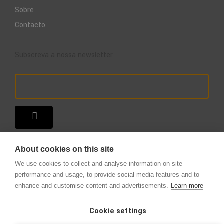
Sobre
Contacto
Subscreva a nossa newsletter
About cookies on this site
We use cookies to collect and analyse information on site
performance and usage, to provide social media features and to
enhance and customise content and advertisements.
Learn more
Copyright © 2025 – A Loja do Extintor
.
Todos os direitos reservados.
Cookie settings