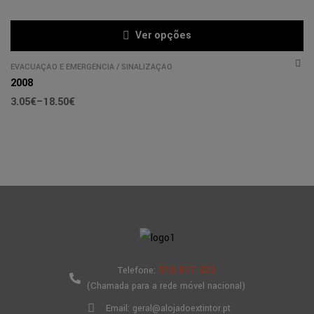
Ver opções
EVACUAÇÃO E EMERGÊNCIA
/
SINALIZAÇÃO
2008
3.05
€
–
18.50
€
910 877 323
Telefone:
(Chamada para a rede móvel nacional)
Email: geral@alojadoextintor.pt