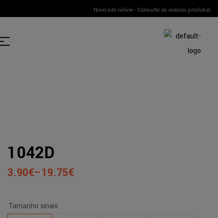
Novo site online - Consulte os nossos produtos
1042D
3.90
€
–
19.75
€
Tamanho sinais